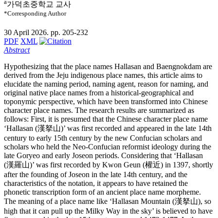
a
가덕초중학교 교사
*Corresponding Author
30 April 2026. pp. 205-232
PDF
XML
Abstract
Hypothesizing that the place names Hallasan and Baengnokdam are
derived from the Jeju indigenous place names, this article aims to
elucidate the naming period, naming agent, reason for naming, and
original native place names from a historical-geographical and
toponymic perspective, which have been transformed into Chinese
character place names. The research results are summarized as
follows: First, it is presumed that the Chinese character place name
‘Hallasan (漢拏山)’ was first recorded and appeared in the late 14th
century to early 15th century by the new Confucian scholars and
scholars who held the Neo-Confucian reformist ideology during the
late Goryeo and early Joseon periods. Considering that ‘Hallasan
(漢羅山)’ was first recorded by Kwon Geun (權近) in 1397, shortly
after the founding of Joseon in the late 14th century, and the
characteristics of the notation, it appears to have retained the
phonetic transcription form of an ancient place name morpheme.
The meaning of ​​a place name like ‘Hallasan Mountain (漢拏山), so
high that it can pull up the Milky Way in the sky’ is believed to have