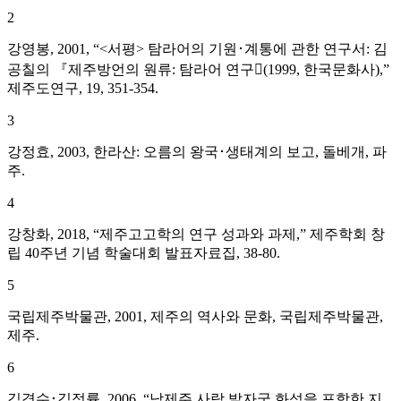
2
강영봉, 2001, “<서평> 탐라어의 기원･계통에 관한 연구서: 김
공칠의 『제주방언의 원류: 탐라어 연구󰡕(1999, 한국문화사),”
제주도연구, 19, 351-354.
3
강정효, 2003, 한라산: 오름의 왕국･생태계의 보고, 돌베개, 파
주.
4
강창화, 2018, “제주고고학의 연구 성과와 과제,” 제주학회 창
립 40주년 기념 학술대회 발표자료집, 38-80.
5
국립제주박물관, 2001, 제주의 역사와 문화, 국립제주박물관,
제주.
6
김경수･김정률, 2006, “남제주 사람 발자국 화석을 포함한 지