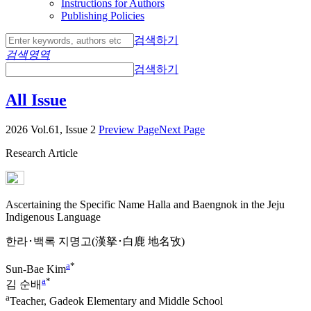
Instructions for Authors
Publishing Policies
검색하기
검색영역
검색하기
All Issue
2026 Vol.61, Issue 2
Preview Page
Next Page
Research Article
Ascertaining the Specific Name
Halla
and
Baengnok
in the Jeju
Indigenous Language
한라･백록 지명고(漢拏･白鹿 地名攷)
a
*
Sun-Bae Kim
a
*
김 순배
a
Teacher, Gadeok Elementary and Middle School