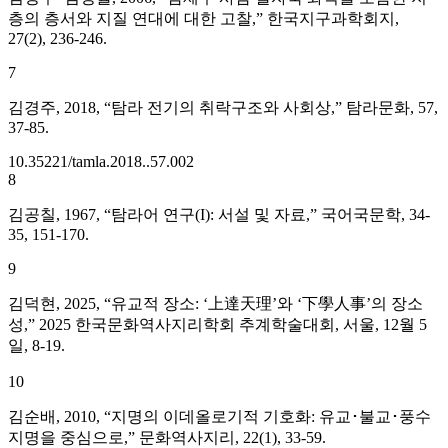
층의 층서와 지질 연대에 대한 고찰,” 한국지구과학회지,
27(2), 236-246.
7
김경주, 2018, “탐라 전기의 취락구조와 사회상,” 탐라문화, 57,
37-85.
10.35221/tamla.2018..57.002
8
김공칠, 1967, “탐라어 연구(I): 서설 및 자료,” 국어국문학, 34-
35, 151-170.
9
김덕현, 2025, “유교적 장소: ‘上達天理’와 ‘下學人事’의 장소
성,” 2025 한국문화역사지리학회 추계학술대회, 서울, 12월 5
일, 8-19.
10
김순배, 2010, “지명의 이데올로기적 기호화: 유교･불교･풍수
지명을 중심으로,” 문화역사지리, 22(1), 33-59.