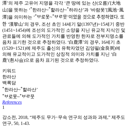
潭’의 제주 고유어 지명을 각각 ‘큰 땅에 있는 산(오름)’[大地
*
*
*
山]을 뜻하는 ‘
한라산~
할라산~
하라산’과 ‘바람못’[風池･風
*
*
潭]을 의미하는 ‘
ᄇᆞ로못~
ᄇᆞᄅᆞ뭇’이었을 것으로 추정하였다. 또
한 ‘漢拏山’의 경우, 조선 초인 14세기 말(1397년)~15세기 중반
(1451~1454)에 조선의 도가적인 소양을 지닌 유교적 지식인 및
관료들에 의해 도가적인 가치를 반영한 한자로 전부지명소를
음차 표기한 것으로 추정하였다. ‘白鹿潭’의 경우, 16세기 초
(1520~1521)에 제주도 출신의 유학자였던 김양필(金良弼)에
의해 유교적이고 도가적인 상징적 의미와 가치를 지닌 ‘白
鹿’(흰사슴)으로 음차 표기된 것으로 추정하였다.
키워드
한라산
백록담
*
*
한라산~
할라산’
*
*
ᄇᆞ로못~
ᄇᆞᄅᆞ뭇
References
1
강소전, 2018, “제주도 무가･무속 연구의 성과와 과제,” 제주도
연구, 50, 1-43.