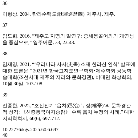
36
이형상, 2004, 탐라순력도(耽羅巡歷圖), 제주시, 제주.
37
임도희, 2016, “제주도 지명의 일연구: 중세몽골어와의 개연성
을 중심으로,” 영주어문, 33, 23-43.
38
임재영, 2021, “‘우리나라 사서(史書) 소재 한라산 인식’ 발표에
대한 토론문,” 2021년 한국고지도연구학회･제주학회 공동학
술대회(조선시대 제주의 지리와 문화경관), 비대면 화상회의,
10월 30일, 107-108.
39
전종한, 2025, “조선전기 ‘읍치(邑治) 누정(樓亭)’의 문화경관
적 성격: 《신증동국여지승람》 수록 읍치 누정의 사례,” 대한
지리학회지, 60(6), 697-712.
10.22776/kgs.2025.60.6.697
40