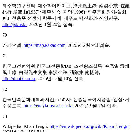
제주학연구센터, 제주학아카이브, 濟州風土錄･南溟小乘･耽羅
紀行 漢拏山(1937)･제주시 옛 지명(1996)･제주문화원형-설화
편1･현용준 선생의 학문세계･제주도 뱀신화와 신앙연구,
http://jst.re.kr
, 2026년 1월 20일 접속.
70
카카오맵,
https://map.kakao.com
, 2026년 2월 9일 접속.
71
한국고전번역원 한국고전종합DB, 조선왕조실록･冲庵集 濟州
風土錄･白湖先生文集 南溟小乘･淸陰集 南槎錄,
http://db.itkc.or.kr
, 2025년 12월 10일 접속.
72
한국민족문화대백과사전, 고려사･신증동국여지승람･김정･제
주풍토록,
https://encykorea.aks.ac.kr
, 2021년 9월 2일 접속.
73
Wikipedia, Khan Tengri,
https://en.wikipedia.org/wiki/Khan_Tengri
,
2026년 1월 15일 접속.