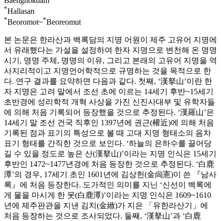
Baengnokdam
*
Hallasan
*
*
Beoromot~
Beoreomut
본 논문은 한라산과 백록담의 지명 어원이 제주 고유어 지명에
서 유래했다는 가설을 설정하여 한자 지명으로 변천해 온 명명
시기, 명명 주체, 명명의 이유, 그리고 본래의 고유어 지명을 역
사지리적이고 지명언어학적으로 규명하는 것을 목적으로 한
다. 연구 결과를 요약하면 다음과 같다. 첫째, ‘漢拏山’이란 한
자 지명은 고려 말에서 조선 초에 이르는 14세기 후반~15세기
초반경에 성리학적 개혁 사상을 가진 신진사대부 및 유학자들
에 의해 처음 기록되어 등장했을 것으로 추정된다. ‘漢羅山’은
14세기 말 조선 건국 직후인 1397년에 권근(權近)에 의해 처음
기록된 점과 표기의 특성으로 볼 때 고대 지명 형태소의 음차
표기 형태를 간직한 것으로 보인다. ‘하늘의 은하수를 끌어당
길 수 있을 정도로 높은 산(漢拏山)’이라는 지명 인식은 15세기
후반인 1472~1477년경에 처음 등장한 것으로 추정된다. ‘白鹿
潭’의 경우, 17세기 초인 1601년에 김상헌(金尙憲)이 쓴 『남사
록』에 처음 등장한다. 도가적인 의미를 지닌 ‘신선이 백록에
게 물을 마시게 한 못(白鹿潭)’이라는 지명 인식은 1609~1610
년에 제주판관을 지낸 김치(金緻)가 지은 「유한라산기」에
처음 등장하는 것으로 조사되었다. 둘째, ‘漢拏山’과 ‘白鹿