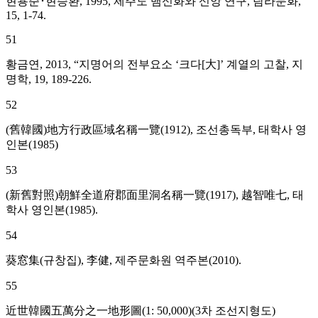
현용준･현승환, 1995, 제주도 뱀신화와 신앙 연구, 탐라문화,
15, 1-74.
51
황금연, 2013, “지명어의 전부요소 ‘크다[大]’ 계열의 고찰, 지
명학, 19, 189-226.
52
(舊韓國)地方行政區域名稱一覽(1912), 조선총독부, 태학사 영
인본(1985)
53
(新舊對照)朝鮮全道府郡面里洞名稱一覽(1917), 越智唯七, 태
학사 영인본(1985).
54
葵窓集(규창집), 李健, 제주문화원 역주본(2010).
55
近世韓國五萬分之一地形圖(1: 50,000)(3차 조선지형도)