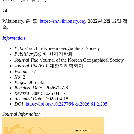
74
Wiktionary, 羅･拏,
https://en.wiktionary.org
, 2022년 2월 12일 접
속.
Information
Publisher :
The Korean Geographical Society
Publisher(Ko) :
대한지리학회
Journal Title :
Journal of the Korean Geographical Society
Journal Title(Ko) :
대한지리학회지
Volume :
61
No :
2
Pages :
205-232
Received Date :
2026-02-26
Revised Date :
2026-04-17
Accepted Date :
2026-04-18
DOI :
https://doi.org/10.22776/kgs.2026.61.2.205
Journal Informaiton