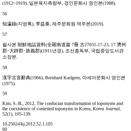
(1912~1919), 일본육지측량부, 경인문화사 영인본(1988).
56
知瀛錄(지영록), 李益泰, 제주문화원 역주본(2019).
57
필사본 朝鮮地誌資料(全羅南道篇 7冊 古27031-17-23, 17 濟州
郡･大靜郡･旌義郡)(1911년경), 조선총독부, 국립중앙도서관
소장본.
58
漢字古音辭典(1966), Bernhard Karlgren, 아세아문화사 영인본
(1975).
59
Kim, S.-B., 2012, The confucian transformation of toponyms and
the coexistence of contested toponyms in Korea,
Korea Journal
,
52(1), 105-139.
10.25024/kj.2012.52.1.105
60