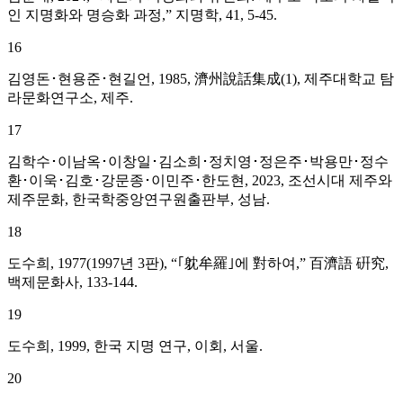
인 지명화와 명승화 과정,” 지명학, 41, 5-45.
16
김영돈･현용준･현길언, 1985, 濟州說話集成(1), 제주대학교 탐
라문화연구소, 제주.
17
김학수･이남옥･이창일･김소희･정치영･정은주･박용만･정수
환･이욱･김호･강문종･이민주･한도현, 2023, 조선시대 제주와
제주문화, 한국학중앙연구원출판부, 성남.
18
도수희, 1977(1997년 3판), “｢躭牟羅｣에 對하여,” 百濟語 硏究,
백제문화사, 133-144.
19
도수희, 1999, 한국 지명 연구, 이회, 서울.
20