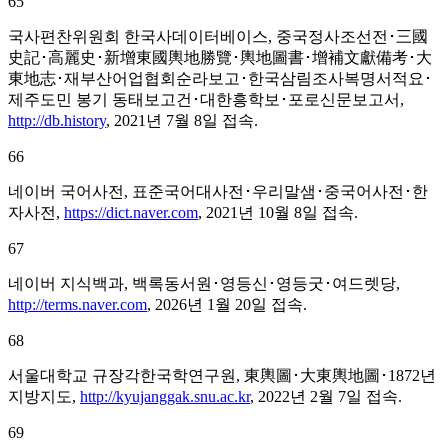
65
국사편찬위원회 한국사데이터베이스, 중국정사조선전･三國
史記･高麗史･新增東國輿地勝覽･輿地圖書･增補文獻備考･大
東地志･재부산어업협회순라보고･한국삼림조사복명서적요･
제주도민 봉기 동태보고건･대한흥학보･포로신문보고서,
http://db.history
, 2021년 7월 8일 접속.
66
네이버 국어사전, 표준국어대사전･우리말샘･중국어사전･한
자사전,
https://dict.naver.com
, 2021년 10월 8일 접속.
67
네이버 지식백과, 백록동서원･영등신･영등굿･여드렛당,
http://terms.naver.com
, 2026년 1월 20일 접속.
68
서울대학교 규장각한국학연구원, 東輿圖･大東輿地圖･1872년
지방지도,
http://kyujanggak.snu.ac.kr
, 2022년 2월 7일 접속.
69