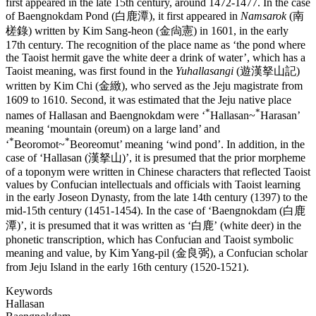
first appeared in the late 15th century, around 1472-1477. In the case
of Baengnokdam Pond (白鹿潭), it first appeared in
Namsarok
(南
槎錄) written by Kim Sang-heon (金尙憲) in 1601, in the early
17th century. The recognition of the place name as ‘the pond where
the Taoist hermit gave the white deer a drink of water’, which has a
Taoist meaning, was first found in the
Yuhallasangi
(遊漢拏山記)
written by Kim Chi (金緻), who served as the Jeju magistrate from
1609 to 1610. Second, it was estimated that the Jeju native place
*
*
names of Hallasan and Baengnokdam were ‘
Hallasan~
Harasan’
meaning ‘mountain (oreum) on a large land’ and
*
*
‘
Beoromot~
Beoreomut’ meaning ‘wind pond’. In addition, in the
case of ‘Hallasan (漢拏山)’, it is presumed that the prior morpheme
of a toponym were written in Chinese characters that reflected Taoist
values ​​by Confucian intellectuals and officials with Taoist learning
in the early Joseon Dynasty, from the late 14th century (1397) to the
mid-15th century (1451-1454). In the case of ‘Baengnokdam (白鹿
潭)’, it is presumed that it was written as ‘白鹿’ (white deer) in the
phonetic transcription, which has Confucian and Taoist symbolic
meaning and value, by Kim Yang-pil (金良弼), a Confucian scholar
from Jeju Island in the early 16th century (1520-1521).
Keywords
Hallasan