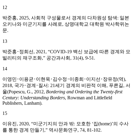
12
박준홍, 2025, 사회적 구성물로서 경계의 다차원성 탐색: 일본
오키나와 미군기지를 사례로, 상명대학교 대학원 박사학위논
문.
13
박준홍･정희선, 2021, “COVID-19 백신 보급에 따른 경계와 모
빌리티의 재구조화,” 공간과사회, 31(4), 9-51.
14
이영민･이용균･이현욱･김수정･이종희･이지선･장유정(역),
2018, 국가･경계･질서: 21세기 경계의 비판적 이해, 푸른길, 서
울(Popescu, G., 2012,
Bordering and Ordering the Twenty-first
Century: Understanding Borders
, Rowman and Littlefield
Publishers, Lanham).
15
이유진, 2020, “미군기지의 안과 밖: 모호한 ‘집(home)’의 수사
를 통한 경계 만들기,” 역사문화연구, 74, 81-102.