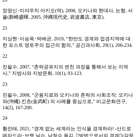
정영신･미야우치 아키오(역), 2008, 오키나와 현대사, 논형, 서
울(新崎盛暉, 2005, 沖縄現代史, 岩波書店, 東京).
21
지상현･이승욱･박배균, 2019, “한반도 경계와 접경지역에 대
한 포스트 영토주의 접근의 함의,” 공간과사회, 29(1), 206-234.
22
진필수, 2007, “촌락공유지의 변천 과정을 통해서 보는 지역
사,” 지방사와 지방문화, 10(1), 93-123.
23
진필수, 2008, “군용지료와 오키나와 촌락의 사회조직: 오키나
와(沖繩) 킨쵸(金武町) 의 사례를 중심으로,” 비교문화연구,
14(2), 167-200.
24
황진태, 2021, “경계 없는 세계라는 인식을 경계하라! -산드로
메자드라･브렛 닐슨, 남청수 옮김, 󰡔방법으로서의 경계󰡕(갈무