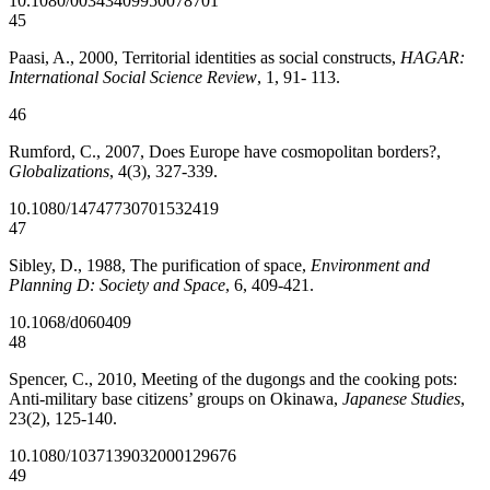
10.1080/00343409950078701
45
Paasi, A., 2000, Territorial identities as social constructs,
HAGAR:
International Social Science Review
, 1, 91- 113.
46
Rumford, C., 2007, Does Europe have cosmopolitan borders?,
Globalizations
, 4(3), 327-339.
10.1080/14747730701532419
47
Sibley, D., 1988, The purification of space,
Environment and
Planning D: Society and Space
, 6, 409-421.
10.1068/d060409
48
Spencer, C., 2010, Meeting of the dugongs and the cooking pots:
Anti-military base citizens’ groups on Okinawa,
Japanese Studies
,
23(2), 125-140.
10.1080/1037139032000129676
49