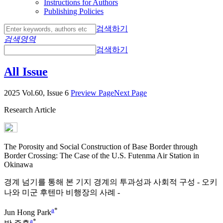
Instructions for Authors
Publishing Policies
검색하기
검색영역
검색하기
All Issue
2025 Vol.60, Issue 6
Preview Page
Next Page
Research Article
The Porosity and Social Construction of Base Border through
Border Crossing: The Case of the U.S. Futenma Air Station in
Okinawa
경계 넘기를 통해 본 기지 경계의 투과성과 사회적 구성 - 오키
나와 미군 후텐마 비행장의 사례 -
a
*
Jun Hong Park
a
*