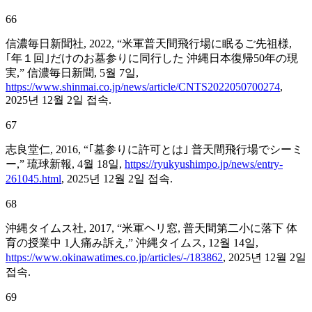
66
信濃毎日新聞社, 2022, “米軍普天間飛行場に眠るご先祖様,
｢年１回｣だけのお墓参りに同行した 沖縄日本復帰50年の現
実,” 信濃毎日新聞, 5월 7일,
https://www.shinmai.co.jp/news/article/CNTS2022050700274
,
2025년 12월 2일 접속.
67
志良堂仁, 2016, “｢墓参りに許可とは｣ 普天間飛行場でシーミ
ー,” 琉球新報, 4월 18일,
https://ryukyushimpo.jp/news/entry-
261045.html
, 2025년 12월 2일 접속.
68
沖縄タイムス社, 2017, “米軍ヘリ窓, 普天間第二小に落下 体
育の授業中 1人痛み訴え,” 沖縄タイムス, 12월 14일,
https://www.okinawatimes.co.jp/articles/-/183862
, 2025년 12월 2일
접속.
69