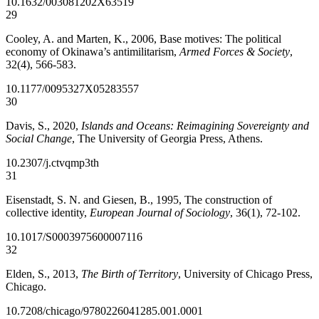
10.1632/003081202X63519
29
Cooley, A. and Marten, K., 2006, Base motives: The political
economy of Okinawa’s antimilitarism,
Armed Forces & Society
,
32(4), 566-583.
10.1177/0095327X05283557
30
Davis, S., 2020,
Islands and Oceans: Reimagining Sovereignty and
Social Change
, The University of Georgia Press, Athens.
10.2307/j.ctvqmp3th
31
Eisenstadt, S. N. and Giesen, B., 1995, The construction of
collective identity,
European Journal of Sociology
, 36(1), 72-102.
10.1017/S0003975600007116
32
Elden, S., 2013,
The Birth of Territory
, University of Chicago Press,
Chicago.
10.7208/chicago/9780226041285.001.0001