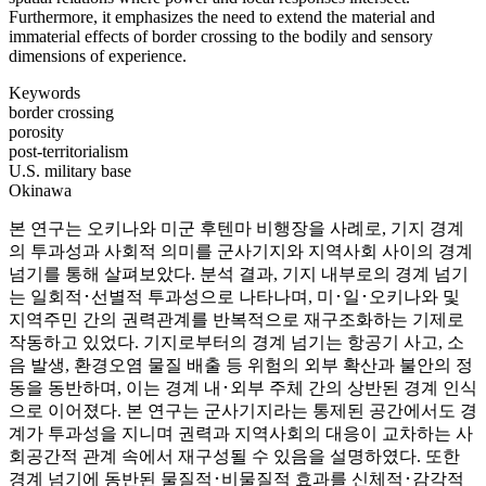
Furthermore, it emphasizes the need to extend the material and
immaterial effects of border crossing to the bodily and sensory
dimensions of experience.
Keywords
border crossing
porosity
post-territorialism
U.S. military base
Okinawa
본 연구는 오키나와 미군 후텐마 비행장을 사례로, 기지 경계
의 투과성과 사회적 의미를 군사기지와 지역사회 사이의 경계
넘기를 통해 살펴보았다. 분석 결과, 기지 내부로의 경계 넘기
는 일회적･선별적 투과성으로 나타나며, 미･일･오키나와 및
지역주민 간의 권력관계를 반복적으로 재구조화하는 기제로
작동하고 있었다. 기지로부터의 경계 넘기는 항공기 사고, 소
음 발생, 환경오염 물질 배출 등 위험의 외부 확산과 불안의 정
동을 동반하며, 이는 경계 내･외부 주체 간의 상반된 경계 인식
으로 이어졌다. 본 연구는 군사기지라는 통제된 공간에서도 경
계가 투과성을 지니며 권력과 지역사회의 대응이 교차하는 사
회공간적 관계 속에서 재구성될 수 있음을 설명하였다. 또한
경계 넘기에 동반된 물질적･비물질적 효과를 신체적･감각적