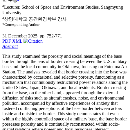
박 준홍
a
Lecturer, School of Space and Environment Studies, Sangmyung
University
a
상명대학교 공간환경학부 강사
*Corresponding Author
31 December 2025. pp. 752-771
PDF
XML
Abstract
This study examined the porosity and social meanings of the base
border through the lens of border crossing between the U.S. military
base and the local community in Okinawa, focusing on Futenma Air
Station. The analysis revealed that border crossing into the base was
characterized by occasional and selective porosity, functioning as a
mechanism that continuously restructured power relations among the
United States, Japan, Okinawa, and local residents. Border crossing
from the base, on the other hand, appeared through the external
diffusion of risks such as aircraft crashes, noise, and environmental
pollution, accompanied by affective experiences of anxiety that
fostered conflicting perceptions of the base border between actors
inside and outside the border. This study demonstrates that even
within the highly controlled space of a military base, the base border
possesses porosity and is continually reconstructed within socio-
spatial relations where power and local responses intersect.