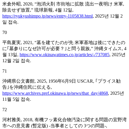
米倉外昭, 2020, “泡消火剤 市街地に拡散 流出一夜明け 米軍,
除去せず放置,” 琉球新報, 4월 12일,
https://ryukyushimpo.jp/news/entry-1105838.html
, 2025년 12월 2
일 접속.
70
平島夏実, 2021, “墓を建てたのが先 米軍基地は後にできたの
に｢墓参りになぜ許可が必要？｣と問う親族,” 沖縄タイムス, 4
월 13일,
https://www.okinawatimes.co.jp/articles/-/737085
, 2025년
12월 2일 접속.
71
沖縄県公文書館, 2025, 1956年6月9日 USCAR, ｢プライス勧
告｣を沖縄住民に伝える,
https://www.archives.pref.okinawa.jp/news/that_day/4868
, 2025년
11월 5일 접속.
72
河村雅美, 2018, 有機フッ素化合物汚染に関する問題の宜野湾
市への意見書 (暫定版) -当事者としての 3つの問題-,