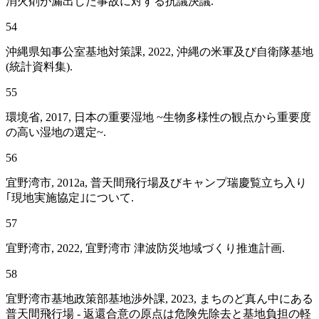
消火剤が漏出した事故に対する抗議決議.
54
沖縄県知事公室基地対策課, 2022, 沖縄の米軍及び自衛隊基地
(統計資料集).
55
環境省, 2017, 日本の重要湿地 ~生物多様性の観点から重要度
の高い湿地の選定~.
56
宜野湾市, 2012a, 普天間飛行場及びキャンプ瑞慶覧立ち入り
｢現地実施協定｣について.
57
宜野湾市, 2022, 宜野湾市 津波防災地域づくり推進計画.
58
宜野湾市基地政策部基地渉外課, 2023, まちのど真ん中にある
普天間飛行場 - 返還合意の原点は危険先除去と基地負担の軽