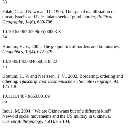
33
Falah, G. and Newman, D., 1995, The spatial manifestation of
threat: Israelis and Palestinians seek a ‘good’ border,
Political
Geography
, 14(8), 689-706.
10.1016/0962-6298(95)00003-S
34
Houtum, H. V., 2005, The geopolitics of borders and boundaries,
Geopolitics
, 10(4), 672-679.
10.1080/14650040500318522
35
Houtum, H. V. and Naerssen, T. V., 2002, Bordering, ordering and
othering,
Tijdschrift voor Economische en Sociale Geografie
, 93,
125-136.
10.1111/1467-9663.00189
36
Inoue, M, 2004, “We are Okinawans but of a different kind”
New/old social movements and the US military in Okinawa,
Current Anthropology
, 45(1), 85-104.