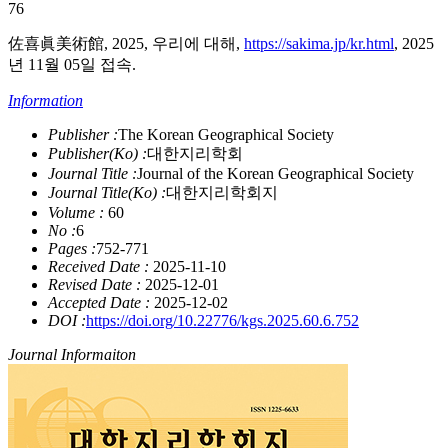
76
佐喜眞美術館, 2025, 우리에 대해,
https://sakima.jp/kr.html
, 2025
년 11월 05일 접속.
Information
Publisher :
The Korean Geographical Society
Publisher(Ko) :
대한지리학회
Journal Title :
Journal of the Korean Geographical Society
Journal Title(Ko) :
대한지리학회지
Volume :
60
No :
6
Pages :
752-771
Received Date :
2025-11-10
Revised Date :
2025-12-01
Accepted Date :
2025-12-02
DOI :
https://doi.org/10.22776/kgs.2025.60.6.752
Journal Informaiton