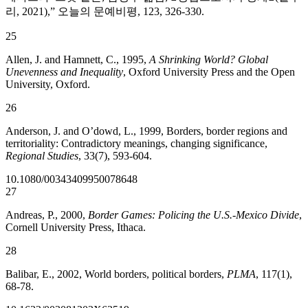
리, 2021),” 오늘의 문예비평, 123, 326-330.
25
Allen, J. and Hamnett, C., 1995,
A Shrinking World? Global
Unevenness and Inequality
, Oxford University Press and the Open
University, Oxford.
26
Anderson, J. and O’dowd, L., 1999, Borders, border regions and
territoriality: Contradictory meanings, changing significance,
Regional Studies
, 33(7), 593-604.
10.1080/00343409950078648
27
Andreas, P., 2000,
Border Games: Policing the U.S.-Mexico Divide
,
Cornell University Press, Ithaca.
28
Balibar, E., 2002, World borders, political borders,
PLMA
, 117(1),
68-78.