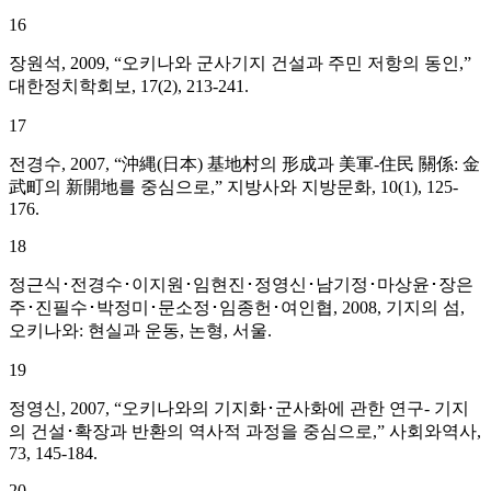
16
장원석, 2009, “오키나와 군사기지 건설과 주민 저항의 동인,”
대한정치학회보, 17(2), 213-241.
17
전경수, 2007, “沖縄(日本) 基地村의 形成과 美軍-住民 關係: 金
武町의 新開地를 중심으로,” 지방사와 지방문화, 10(1), 125-
176.
18
정근식･전경수･이지원･임현진･정영신･남기정･마상윤･장은
주･진필수･박정미･문소정･임종헌･여인협, 2008, 기지의 섬,
오키나와: 현실과 운동, 논형, 서울.
19
정영신, 2007, “오키나와의 기지화･군사화에 관한 연구- 기지
의 건설･확장과 반환의 역사적 과정을 중심으로,” 사회와역사,
73, 145-184.
20