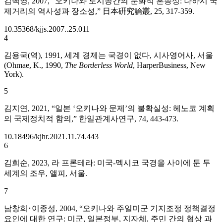
김백영, 2007, “오키나와 도시공간의 문화적 혼종성: 나하시 국
제거리의 역사성과 장소성,” 日本硏究論叢, 25, 317-359.
10.35368/kjjs.2007..25.011
4
김용국(역), 1991, 세계 경제는 국경이 없다, 시사영어사, 서울
(Ohmae, K., 1990,
The Borderless World
, HarperBusiness, New
York).
5
김지연, 2021, “일본 ‘오키나와 문제’의 불확실성: 헤노코 계획
의 국제정치적 함의,” 한일관계사연구, 74, 443-473.
10.18496/kjhr.2021.11.74.443
6
김희순, 2023, 라 프론테라: 미국-멕시코 국경을 사이에 둔 두
세계의 조우, 앨피, 서울.
7
남창희･이종성, 2004, “오키나와 주일미군 기지조정 정책결정
요인에 대한 연구: 미군, 일본정부, 지자체, 주민 간의 협상 과