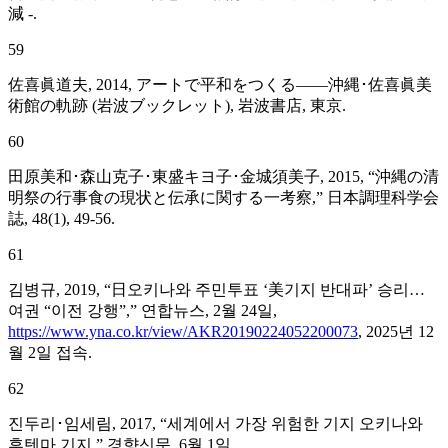
減 -.
59
佐喜眞道夫, 2014, アートで平和をつくる――沖縄･佐喜眞美
術館の軌跡 (岩波ブックレット), 岩波書店, 東京.
60
田原美和･森山克子･東盛キヨ子･金城須美子, 2015, “沖縄の清
明祭の行事食の現状と伝承に関する一考察,” 日本調理科学会
誌, 48(1), 49-56.
61
김병규, 2019, “日오키나와 주민투표 ‘美기지 반대파’ 승리…
여권 “이전 강행”,” 연합뉴스, 2월 24일,
https://www.yna.co.kr/view/AKR20190224052200073
, 2025년 12
월 2일 접속.
62
진두리･임세림, 2017, “세계에서 가장 위험한 기지 오키나와
후텐마 기지,” 경향신문, 6월 1일,