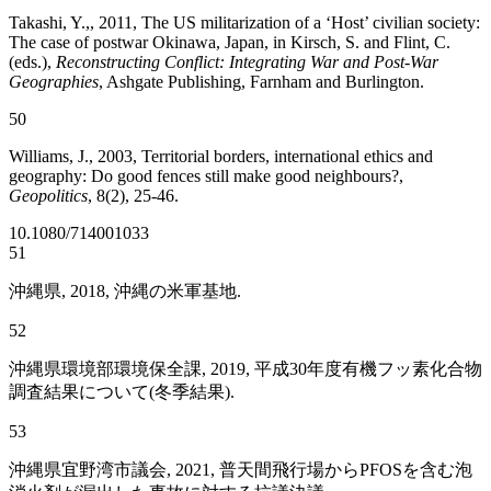
Takashi, Y.,, 2011, The US militarization of a ‘Host’ civilian society:
The case of postwar Okinawa, Japan, in Kirsch, S. and Flint, C.
(eds.),
Reconstructing Conflict: Integrating War and Post-War
Geographies
, Ashgate Publishing, Farnham and Burlington.
50
Williams, J., 2003, Territorial borders, international ethics and
geography: Do good fences still make good neighbours?,
Geopolitics
, 8(2), 25-46.
10.1080/714001033
51
沖縄県, 2018, 沖縄の米軍基地.
52
沖縄県環境部環境保全課, 2019, 平成30年度有機フッ素化合物
調査結果について(冬季結果).
53
沖縄県宜野湾市議会, 2021, 普天間飛行場からPFOSを含む泡