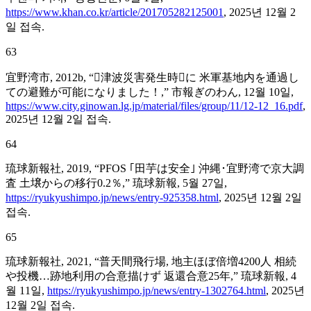
https://www.khan.co.kr/article/201705282125001
, 2025년 12월 2
일 접속.
63
宜野湾市, 2012b, “󰡔津波災害発生時󰡕に 米軍基地内を通過し
ての避難が可能になりました！,” 市報ぎのわん, 12월 10일,
https://www.city.ginowan.lg.jp/material/files/group/11/12-12_16.pdf
,
2025년 12월 2일 접속.
64
琉球新報社, 2019, “PFOS ｢田芋は安全｣ 沖縄･宜野湾で京大調
査 土壌からの移行0.2％,” 琉球新報, 5월 27일,
https://ryukyushimpo.jp/news/entry-925358.html
, 2025년 12월 2일
접속.
65
琉球新報社, 2021, “普天間飛行場, 地主ほぼ倍増4200人 相続
や投機…跡地利用の合意描けず 返還合意25年,” 琉球新報, 4
월 11일,
https://ryukyushimpo.jp/news/entry-1302764.html
, 2025년
12월 2일 접속.