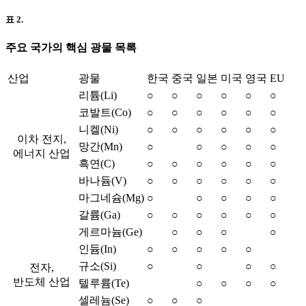
표 2.
주요 국가의 핵심 광물 목록
산업
광물
한국
중국
일본
미국
영국
EU
리튬(Li)
○
○
○
○
○
○
코발트(Co)
○
○
○
○
○
○
니켈(Ni)
○
○
○
○
○
○
이차 전지,
망간(Mn)
○
○
○
○
○
에너지 산업
흑연(C)
○
○
○
○
○
○
바나듐(V)
○
○
○
○
○
○
마그네슘(Mg)
○
○
○
○
○
갈륨(Ga)
○
○
○
○
○
○
게르마늄(Ge)
○
○
○
○
인듐(In)
○
○
○
○
○
규소(Si)
○
○
○
○
전자,
반도체 산업
텔루륨(Te)
○
○
○
○
셀레늄(Se)
○
○
○