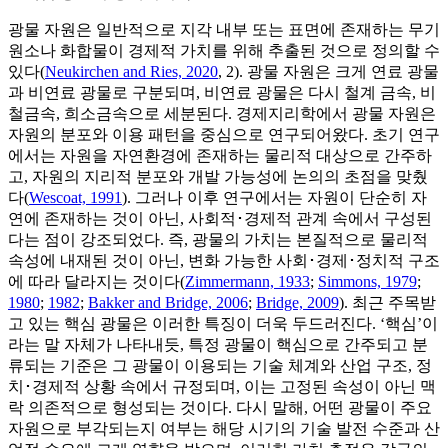
광물 자원은 일반적으로 지각 내부 또는 표면에 존재하는 무기
원소나 화합물이 경제적 가치를 위해 추출된 것으로 정의할 수
있다(
Neukirchen and Ries, 2020
, 2). 광물 자원은 크게 연료 광물
과 비연료 광물로 구분되며, 비연료 광물은 다시 철계 금속, 비
철금속, 희소금속으로 세분된다. 경제지리학에서 광물 자원은
자원의 분포와 이용 패턴을 중심으로 연구되어왔다. 초기 연구
에서는 자원을 자연환경에 존재하는 물리적 대상으로 간주하
고, 자원의 지리적 분포와 개발 가능성에 논의의 초점을 맞췄
다(
Wescoat, 1991
). 그러나 이후 연구에서는 자원이 단순히 자
연에 존재하는 것이 아닌, 사회적･경제적 관계 속에서 구성된
다는 점이 강조되었다. 즉, 광물의 가치는 본질적으로 물리적
속성에 내재된 것이 아닌, 변화 가능한 사회･경제･정치적 구조
에 따라 달라지는 것이다(
Zimmermann, 1933
;
Simmons, 1979
;
1980
;
1982
;
Bakker and Bridge, 2006
;
Bridge, 2009
). 최근 주목받
고 있는 핵심 광물은 이러한 특징이 더욱 두드러진다. ‘핵심’이
라는 말 자체가 나타내듯, 특정 광물이 핵심으로 간주되고 분
류되는 기준은 그 광물이 이용되는 기술 체계와 산업 구조, 정
치･경제적 상황 속에서 규정되며, 이는 고정된 속성이 아닌 맥
락 의존적으로 형성되는 것이다. 다시 말해, 어떤 광물이 주요
자원으로 부각되는지 여부는 해당 시기의 기술 발전 수준과 산