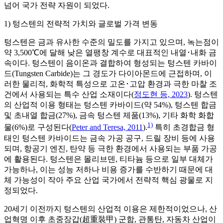
넘어 국가 전략 자원이 되었다.
1) 텅스텐의 전략적 가치와 글로벌 가격 변동
텅스텐은 금과 유사한 수준의 밀도를 가지고 있으며, 녹는점이
약 3,500℃에 달해 낮은 열팽창 계수로 대표적인 내열･내화 금
속이다. 텅스텐이 음이온과 결합하여 형성되는 텅스텐 카바이
드(Tungsten Carbide)는 그 경도가 다이아몬드에 근접하며, 이
러한 물리적, 화학적 특성으로 고온･고압 환경과 극한 마찰 조
건에서 사용되는 특수 산업 소재이다(
정도현 등, 2023
). 텅스텐
의 산업적 이용 형태는 텅스텐 카바이드(약 54%), 텅스텐 합금
및 초내열 합금(27%), 금속 텅스텐 제품(13%), 기타 화학 화합
1)
물(6%)로 구성된다(
Peter and Teresa, 2011
).
특히 초경합금 형
태인 텅스텐 카바이드는 금속 가공 공구, 드릴 장비 등에 사용
되며, 항공기 엔진, 탄약 등 극한 환경에서 사용되는 부품 가공
에 활용된다. 텅스텐은 몰리브덴, 티타늄 등으로 일부 대체가
가능하나, 이는 성능 저하나 비용 증가를 수반하기 때문에 대
체 가능성이 작아 주요 산업 국가에서 전략적 핵심 광물로 지
정되었다.
20세기 이전까지 텅스텐의 산업적 이용은 제한적이었으나, 산
업혁명 이후 초중장갑(超重裝甲) 군함, 관통탄, 자동차 산업이