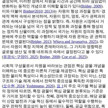
결정되며, 이러한 점에서 자원을 시간과 공간에 따라 끊임없이
변화하는 동적인 개념으로 이해할 필요가 있다(
Bridge, 2009
).
이와 더불어
Bridge(2010
;
2013)
는 자원의 형성 과정을 정치･경
제적 맥락 속에서 분석하며, 자원이 정치, 영토, 국가 권력과의
관계 속에서 구성된다는 점을 밝혔다. 즉, 자원은 시장에서 거
래되는 대상을 넘어 국가 정책 및 영토화 과정을 통해 형성되
는 정치적 산물이며, 이 과정에서 국가는 자원의 정의와 통제,
분배에 주요한 역할을 수행하기 때문에 자원 문제는 곧 권력의
문제로 연결된다(
Bridge, 2013
;
Wijaya and Jayasuriya, 2025
). 따
라서 자원이 특정 지역에 존재하더라도, 그 가치와 영향력은
글로벌 생산 및 유통 네트워크 속에서 결정된다고 볼 수 있다
(
유경식･구양미, 2025
;
Bridge, 2008
;
Coe
et al
., 2025
).
사회적 구성물로서 자원을 바라보는 관점은 핵심 광물 개념을
이해하는 데 중요한 이론적 기반을 제공한다. 핵심 광물은 특
정한 물리적 특성이나 희소성만으로 규정되는 것이 아닌, 산업
구조와 기술 체계 속에서 전략적 중요성을 획득한 자원이다
(
오수현, 2024
;
Yoshimatsu, 2026
).
표 1
의 주요 국가별 핵심 광물
의 정의에 따르면, 특정 광물이 핵심 광물로 분류되는 기준은
두 가지로 정리할 수 있다. 첫째, 경제적 중요성으로, 해당 광물
이 산업 발전과 기술 혁신 등에서 필수적인 역할을 수행하는
경우 전략적 중요성이 높이 평가된다. 둘째, 공급 위험으로, 특