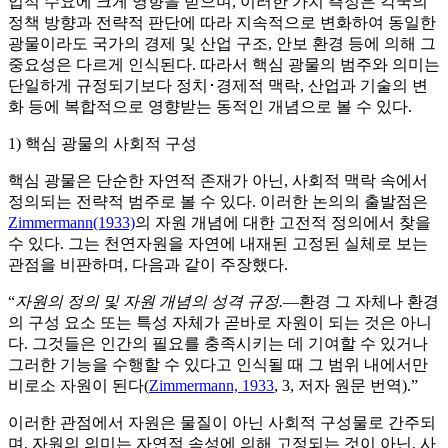
업적 수요에 크게 영향을 받으며, 이러한 가치 측정은 각국의
정책 방향과 전략적 판단에 따라 지속적으로 변화하여 동일한
광물이라도 국가의 경제 및 산업 구조, 안보 환경 등에 의해 그
중요성은 다르게 인식된다. 따라서 핵심 광물의 범주와 의미는
단일하게 규정되기보다 정치･경제적 맥락, 산업과 기술의 변
화 등에 복합적으로 영향받는 동적인 개념으로 볼 수 있다.
1) 핵심 광물의 사회적 구성
핵심 광물은 단순한 자연적 존재가 아닌, 사회적 맥락 속에서
정의되는 전략적 범주로 볼 수 있다. 이러한 논의의 출발점은
Zimmermann(1933)
의 자원 개념에 대한 고전적 정의에서 찾을
수 있다. 그는 천연자원을 자연에 내재된 고정된 실체로 보는
관점을 비판하며, 다음과 같이 주장했다.
“
자원의 정의 및 자원 개념의 성격 규정.
—환경 그 자체나 환경
의 구성 요소 또는 특성 자체가 곧바로 자원이 되는 것은 아니
다. 그것들은 인간의 필요를 충족시키는 데 기여할 수 있거나
그러한 기능을 수행할 수 있다고 인식될 때 그 범위 내에서만
비로소 자원이 된다(
Zimmermann, 1933
, 3, 저자 원문 번역).”
이러한 관점에서 자원은 물질이 아닌 사회적 구성물로 간주되
며, 자원의 의미는 자연적 속성에 의해 고정되는 것이 아닌, 사