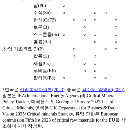
납(Pb)
○
주석(Sn)
○
○
○
형석(CaF2)
○
○
○
○
보론(B)
○
○
스트론튬(Sr)
○
○
○
○
헬륨(He)
○
○
산업 기초원료
인(P)
○
○
○
칼륨(K)
○
○
세슘(Cs)
○
○
루비듐(Rb)
○
○
팔라듐(Pd)
○
○
○
*한국은
산업통상자원부(2023)
, 중국은
김주혜･양평섭(2025)
,
일본은 IEA(International Energy Agency)의 Critical Minerals
Policy Tracker, 미국은 U.S. Geological Survey 2022 List of
Critical Minerals, 영국은 UK Department for Business&Trade
Vision 2035: Critical minerals Strategy, 유럽 연합은 European
commission Fifth list 2023 of critical raw materials for the EU를 참
조하여 저자 작성함.