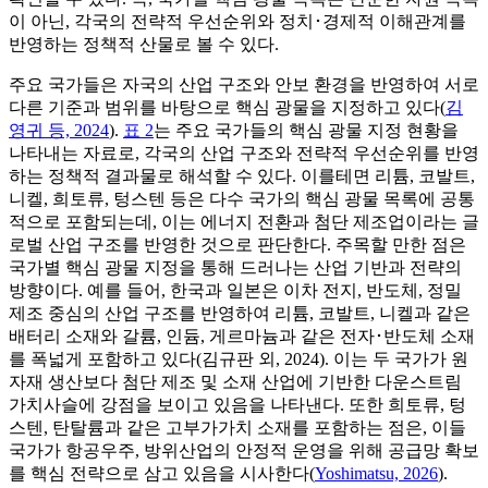
이 아닌, 각국의 전략적 우선순위와 정치･경제적 이해관계를
반영하는 정책적 산물로 볼 수 있다.
주요 국가들은 자국의 산업 구조와 안보 환경을 반영하여 서로
다른 기준과 범위를 바탕으로 핵심 광물을 지정하고 있다(
김
영귀 등, 2024
).
표 2
는 주요 국가들의 핵심 광물 지정 현황을
나타내는 자료로, 각국의 산업 구조와 전략적 우선순위를 반영
하는 정책적 결과물로 해석할 수 있다. 이를테면 리튬, 코발트,
니켈, 희토류, 텅스텐 등은 다수 국가의 핵심 광물 목록에 공통
적으로 포함되는데, 이는 에너지 전환과 첨단 제조업이라는 글
로벌 산업 구조를 반영한 것으로 판단한다. 주목할 만한 점은
국가별 핵심 광물 지정을 통해 드러나는 산업 기반과 전략의
방향이다. 예를 들어, 한국과 일본은 이차 전지, 반도체, 정밀
제조 중심의 산업 구조를 반영하여 리튬, 코발트, 니켈과 같은
배터리 소재와 갈륨, 인듐, 게르마늄과 같은 전자･반도체 소재
를 폭넓게 포함하고 있다(김규판 외, 2024). 이는 두 국가가 원
자재 생산보다 첨단 제조 및 소재 산업에 기반한 다운스트림
가치사슬에 강점을 보이고 있음을 나타낸다. 또한 희토류, 텅
스텐, 탄탈륨과 같은 고부가가치 소재를 포함하는 점은, 이들
국가가 항공우주, 방위산업의 안정적 운영을 위해 공급망 확보
를 핵심 전략으로 삼고 있음을 시사한다(
Yoshimatsu, 2026
).