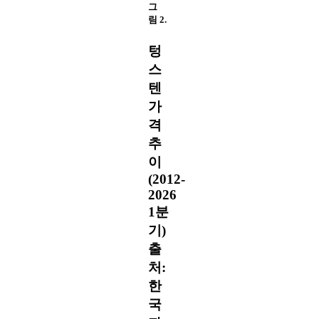
그
림 2.
텅
스
텐
가
격
추
이
(2012-
2026
1분
기)
출
처:
한
국