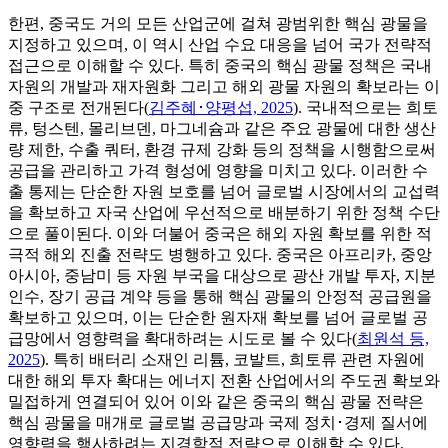
한편, 중국도 거의 모든 산업군에 걸쳐 광범위한 핵심 광물을
지정하고 있으며, 이 역시 산업 수요 대응을 넘어 국가 전략적
접근으로 이해할 수 있다. 특히 중국의 핵심 광물 정책은 국내
자원의 개발과 재자원화 그리고 해외 광물 자원의 확보라는 이
중 구조로 전개된다(
김주혜･양평섭, 2025
). 국내적으로는 희토
류, 텅스텐, 몰리브덴, 마그네슘과 같은 주요 광물에 대한 생산
량 제한, 수출 쿼터, 환경 규제 강화 등의 정책을 시행함으로써
공급을 관리하고 가격 형성에 영향을 미치고 있다. 이러한 수
출 통제는 단순한 자원 보호를 넘어 글로벌 시장에서의 교섭력
을 확보하고 자국 산업에 우선적으로 배분하기 위한 정책 수단
으로 풀이된다. 이와 더불어 중국은 해외 자원 확보를 위한 적
극적 해외 진출 전략도 병행하고 있다. 중국은 아프리카, 중앙
아시아, 중남미 등 자원 부국을 대상으로 광산 개발 투자, 지분
인수, 장기 공급 계약 등을 통해 핵심 광물의 안정적 공급원을
확보하고 있으며, 이는 단순한 원자재 확보를 넘어 글로벌 공
급망에서 영향력을 확대하려는 시도로 볼 수 있다(
최원석 등,
2025
). 특히 배터리 소재인 리튬, 코발트, 희토류 관련 자원에
대한 해외 투자 확대는 에너지 전환 산업에서의 주도권 확보와
밀접하게 연결되어 있어 이와 같은 중국의 핵심 광물 전략은
핵심 광물을 매개로 글로벌 공급망과 국제 정치･경제 질서에
영향력을 행사하려는 지경학적 전략으로 이해할 수 있다.