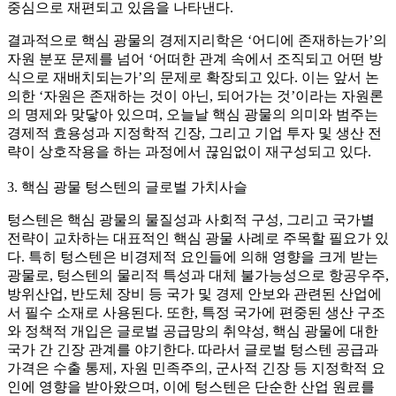
중심으로 재편되고 있음을 나타낸다.
결과적으로 핵심 광물의 경제지리학은 ‘어디에 존재하는가’의
자원 분포 문제를 넘어 ‘어떠한 관계 속에서 조직되고 어떤 방
식으로 재배치되는가’의 문제로 확장되고 있다. 이는 앞서 논
의한 ‘자원은 존재하는 것이 아닌, 되어가는 것’이라는 자원론
의 명제와 맞닿아 있으며, 오늘날 핵심 광물의 의미와 범주는
경제적 효용성과 지정학적 긴장, 그리고 기업 투자 및 생산 전
략이 상호작용을 하는 과정에서 끊임없이 재구성되고 있다.
3. 핵심 광물 텅스텐의 글로벌 가치사슬
텅스텐은 핵심 광물의 물질성과 사회적 구성, 그리고 국가별
전략이 교차하는 대표적인 핵심 광물 사례로 주목할 필요가 있
다. 특히 텅스텐은 비경제적 요인들에 의해 영향을 크게 받는
광물로, 텅스텐의 물리적 특성과 대체 불가능성으로 항공우주,
방위산업, 반도체 장비 등 국가 및 경제 안보와 관련된 산업에
서 필수 소재로 사용된다. 또한, 특정 국가에 편중된 생산 구조
와 정책적 개입은 글로벌 공급망의 취약성, 핵심 광물에 대한
국가 간 긴장 관계를 야기한다. 따라서 글로벌 텅스텐 공급과
가격은 수출 통제, 자원 민족주의, 군사적 긴장 등 지정학적 요
인에 영향을 받아왔으며, 이에 텅스텐은 단순한 산업 원료를