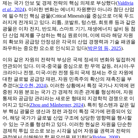
제는 국가 안보 및 경제 전략의 핵심 의제로 부상했다(
Valdivia
et al
., 2024
). 이러한 변화는 에너지 자원뿐만 아니라 첨단 산업
에 필수적인 핵심 광물(Critical Minerals)을 중심으로 더욱 두드
러지게 전개되고 있다. 리튬, 코발트, 텅스텐, 희토류 등과 같은
광물은 이차 전지, 반도체, 스마트 기기, 재생에너지 설비 등 첨
단 산업 체계를 구성하는 핵심 원료이며, 이에 따라 해당 자원
의 확보와 공급망 안정성은 각국의 산업 경쟁력과 기술 패권을
좌우하는 중요한 요소로 인식되고 있다(
박은영 등, 2025
).
이와 같은 자원의 전략적 부상은 국제 정세의 변화와 밀접하게
연관되어 있다. 미국-중국을 중심으로 한 무역 갈등, 러시아-우
크라이나 전쟁, 미국-이란 전쟁 등의 국제 정세는 주요 자원에
대한 글로벌 공급망 재편, 자원 민족주의 확산의 재촉진을 부
추겼다(
오수현, 2024
). 이러한 상황에서 특정 국가나 지역에 편
중된 자원 분포는 국가 간 경제적 의존 관계를 형성하며, 자원
통제와 공급망 관리라는 새로운 형태의 지경학적 경쟁으로 이
어지고 있다(
Zhou and Månberger, 2024
). 특히 텅스텐과 같은 일
부 핵심 광물은 생산과 정련 과정이 특정 국가에 편중되어 있
어, 해당 국가가 글로벌 산업 구조에 상당한 영향력을 행사할
수 있는 구조를 형성하고 있다. 이러한 현실은 자원을 단순한
경제적 투입 요소로 보는 시각을 넘어 자원을 권력과 전략의
관점에서 이해해야 할 필요성을 제기한다(
Bridge, 2008
).