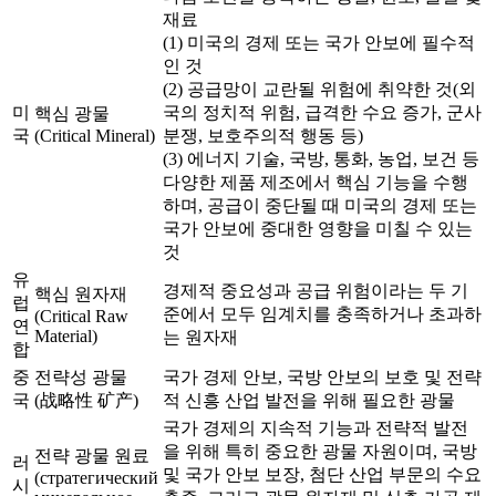
재료
(1) 미국의 경제 또는 국가 안보에 필수적
인 것
(2) 공급망이 교란될 위험에 취약한 것(외
미
국의 정치적 위험, 급격한 수요 증가, 군사
핵심 광물
국
(Critical Mineral)
분쟁, 보호주의적 행동 등)
(3) 에너지 기술, 국방, 통화, 농업, 보건 등
다양한 제품 제조에서 핵심 기능을 수행
하며, 공급이 중단될 때 미국의 경제 또는
국가 안보에 중대한 영향을 미칠 수 있는
것
유
경제적 중요성과 공급 위험이라는 두 기
핵심 원자재
럽
준에서 모두 임계치를 충족하거나 초과하
(Critical Raw
연
Material)
는 원자재
합
중
전략성 광물
국가 경제 안보, 국방 안보의 보호 및 전략
국
(战略性 矿产)
적 신흥 산업 발전을 위해 필요한 광물
국가 경제의 지속적 기능과 전략적 발전
을 위해 특히 중요한 광물 자원이며, 국방
전략 광물 원료
러
및 국가 안보 보장, 첨단 산업 부문의 수요
(стратегический
시