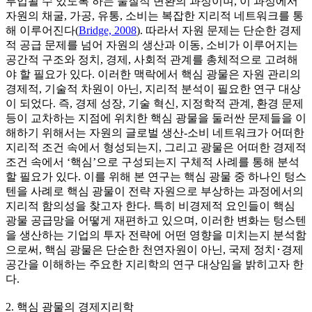
투입될 수 있도록 하는 물질적 변환의 과정이며, 이 과정에서
자원의 채굴, 가공, 유통, 소비는 복잡한 지리적 네트워크를 통
해 이루어진다(
Bridge, 2008
). 따라서 자원 문제는 단순한 경제
적 공급 문제를 넘어 자원의 생산과 이동, 소비가 이루어지는
공간적 구조와 정치, 경제, 사회적 관계를 총체적으로 고려해
야 할 필요가 있다. 이러한 맥락에서 핵심 광물은 자원 관리의
경제적, 기술적 차원이 아닌, 지리적 분석이 필요한 연구 대상
이 되었다. 즉, 경제 성장, 기술 혁신, 지정학적 관계, 환경 문제
등이 교차하는 지점에 위치한 핵심 광물을 둘러싼 문제들을 이
해하기 위해서는 자원의 글로벌 생산-소비 네트워크가 어떠한
지리적 조건 속에서 형성되는지, 그리고 광물은 어떠한 경제적
조건 속에서 ‘핵심’으로 구성되는지 구체적 사례를 통해 분석
할 필요가 있다. 이를 위해 본 연구는 핵심 광물 중 하나인 텅스
텐을 사례로 핵심 광물이 전략 자원으로 부상하는 과정에서의
지리적 함의성을 찾고자 한다. 특히 비경제적 요인들이 핵심
광물 공급망을 어떻게 재편하고 있으며, 이러한 변화는 텅스텐
을 생산하는 기업의 투자 전략에 어떤 영향을 미치는지 분석함
으로써, 핵심 광물은 단순한 천연자원이 아닌, 국제 정치･경제
공간을 이해하는 주요한 지리학의 연구 대상임을 밝히고자 한
다.
2. 핵심 광물의 경제지리학