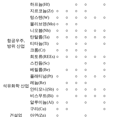
하프늄(Hf)
○
○
○
지르코늄(Zr)
○
○
○
○
텅스텐(W)
○
○
○
○
○
○
몰리브덴(Mo)
○
○
○
니오븀(Nb)
○
○
○
○
○
○
탄탈륨(Ta)
○
○
○
○
○
○
항공우주,
티타늄(Ti)
○
○
○
○
방위 산업
크롬(Cr)
○
○
○
○
희토류(REEs)
○
○
○
○
○
○
스칸듐(Sc)
○
○
베릴륨(Be)
○
○
○
○
플래티넘(Pt)
○
○
○
○
○
레늄(Re)
○
○
○
석유화학 산업
안티모니(Sb)
○
○
○
○
○
○
비스무트(Bi)
○
○
○
○
○
알루미늄(Al)
○
○
○
○
구리(Cu)
○
○
○
건설업
아연(Zn)
○
○