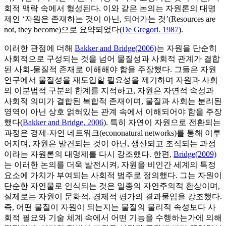
회적 맥락 속에서 형성된다. 이와 같은 논의는 자원론의 대명
제인 ‘자원은 존재하는 것이 아닌, 되어가는 것’(Resources are
not, they become)으로 요약되었다(
De Gregori. 1987
).
이러한 관점에 더해
Bakker and Bridge(2006)
는 자원을 단순히
사회적으로 구성되는 것을 넘어 물질성과 사회적 관계가 결합
된 사회-물질적 존재로 이해해야 함을 주장했다. 그들은 자원
연구에서 물질성을 재도입할 필요성을 제기하며 자원과 사회
의 이분법적 구분의 한계를 지적하고, 자원은 자연적 속성과
사회적 의미가 결합된 복합적 존재이며, 물질과 사회는 분리된
영역이 아닌 상호 얽혀있는 관계 속에서 이해되어야 함을 주장
했다(
Bakker and Bridge, 2006
). 특히 자연이 자원으로 전환되는
과정은 경제-자연 네트워크(econonatural networks)를 통해 이루
어지며, 자원은 발견되는 것이 아닌, 생산되고 조직되는 과정
이라는 자원론의 대명제를 다시 강조했다. 한편,
Bridge(2009)
는 이러한 논의를 더욱 발전시켜, 자원을 비인간 세계의 특정
요소에 가치가 부여되는 사회적 범주로 정의했다. 그는 자원이
단순한 자연물로 인식되는 것은 일종의 자연주의적 환상이며,
실제로는 자원이 문화적, 경제적 평가의 결과물임을 강조했다.
즉, 어떤 물질이 자원이 되는지는 물질의 물리적 속성보다 사
회적 필요와 기술 체계 속에서 어떤 기능을 수행하는가에 의해