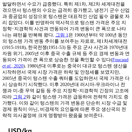
발달하면서 수요가 급증했다. 특히 제1차, 제2차 세계대전을
겪으면서 텅스텐의 수요는 급격히 증가했고, 냉전기 군수 산업
과 중공업의 성장으로 텅스텐은 대표적인 산업 필수 광물로 자
리 잡았다. 이를 반영하여 역사적으로 텅스텐 가격은 주요 지
정학･지경학적 사건과 연동되어 가격 변동이 큰 폭으로 나타
나는 패턴을 반복해 왔다.
그림 1
은 1900년부터 약 100년 동안
의 텅스텐 가격 변동 추이를 보여주는 자료로, 제1차세계대전
(1915-1918), 한국전쟁(1951-53) 등 주요 군사 사건과 1970년대
자원 위기, 2005년 이후 중국 수출 규제 등 주요 경제 변동과 연
동되어 가격이 큰 폭으로 상승한 것을 확인할 수 있다(
Foucaud
et al
., 2020
). 1980년대 이후로는 중국이 대규모 텅스텐 생산을
시작하면서 국제 시장 가격은 하락 및 안정세를 보였지만,
2005년 중국이 텅스텐 수출 쿼터를 도입하면서 국제 가격은 다
시 상승하기 시작했다. 이후 2020년대 러시아-우크라이나 전
쟁과 미-중 무역 갈등 등 주요 지정학･지경학적 긴장의 고조에
따라
그림 2
와 같이 텅스텐 가격은 급등하여 전략적 가치도 증
가했다. 이와 같이 텅스텐의 가격 변동은 단순히 시장 수급 및
경제 원칙이 아닌, 비경제적 요인들에 따른 주요 생산국의 전
략적 의사결정에 크게 영향받아 왔음을 보여준다.