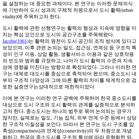
을 설정하는 데 중요한 과제이다. 본 연구는 이러한 문제의식
에 기반하여 도시 성과의 구체적 차원으로서 도시 활력(urban
vitality)에 주목하고자 한다.
도시 활력에 관한 선행연구는 활력의 형성과 지속에 영향을 미
치는 핵심 요인으로 도시의 공간구조를 주목해왔다.
Jacobs(1961)
는 활력의 원천이 도시 공간의 조직 방식에 있다고
보았으며, 이후 관련 논의는 밀도, 접근성, 연계성 등 구조적 특
성이 인구 이동, 상업 활동, 생활서비스 이용과 같은 상호작용
의 빈도와 범위를 규정하고, 나아가 도시 활력의 수준과 지속
성에 영향을 미친다는 방향으로 확장되었다. 그러나 이러한 연
구는 대체로 대도시를 중심으로 축적되어 왔으며, 중소도시 내
부의 구조적 다양성과 그에 따른 활력의 차이를 체계적으로 검
토한 실증연구는상대적으로 제한적이었다
이에 본 연구는 이러한 연구 공백에 주목하여 한국 중소도시를
대상으로 도시 구조와 도시 활력의 관계를 실증적으로 분석하
고자 한다. 중소도시는 하나의 범주로 묶여 논의되는 경우가
많지만, 실제로는 밀도, 기능 집적, 외부 연계 수준 등에서 상당
한 구조적 이질성을 보인다. 따라서 본 연구는 도시 구조를 압
축성(compactness)과 연계성(connectivity)의 두 차원으로 개념
화하고, 한국의 중소도시를 구조적 특성에 따라 유형화한 뒤,