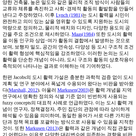
양한 건축물, 높은 밀도와 같은 물리적 조직 방식이 사람들의
교류와 체류를 촉진하고 사회･경제적 활동의 활발함을 만들어
낸다고 주장하였다. 이후
Lynch (1981)
는 도시 활력을 시민이
완전하고 의미 있는 삶을 영위할 수 있도록 지원하는 도시의
역량으로 정의하고, 물리적 배치와 디자인, 다양한 용도의 공
간을 주요 조건으로 제시하였다.
Maas(1984)
또한 도시의 활력
을 이동 인구와 상업･여가 활동의 결합에서 발생하는 것으로
보며, 보행자 밀도, 공간의 연속성, 다양성 등 도시 구조적 조건
이 활력 형성에 핵심적임을 강조하였다. 이러한 논의는 도시
활력을 단순한 개념이 아니라, 도시 구조와 활동의 상호작용이
축적되어 나타나는 결과로 이해하는 데 기여하였다.
한편 Jacobs의 도시 활력 가설은 충분한 과학적 검증 없이 도시
계획 및 연구 분야에서 폭넓게 수용되어 왔다는 비판을 받아왔
다(
Marshall, 2012
). 아울러
Markusen(2003)
은 활력 개념을 지역
연구에서 명확한 정의와 식별 기준 없이 빈번하게 사용되는
fuzzy concepts의 대표적 사례로 언급하였다. 이는 도시 활력 개
념이 연구자, 정책결정자, 주민 집단의 관점에 따라 상이하게
해석될 수 있음을 의미하며, 동일한 용어가 서로 다른 가치판
단과 정책 목표를 포괄하는 방식으로 사용될 수 있음을 지적한
것이. 또한
Markusen (2013)
은 활력과 같은 개념이 직접 관찰되
기 어렵다는 이유로 다양한 대리변수에 의존하는 경향을 비판