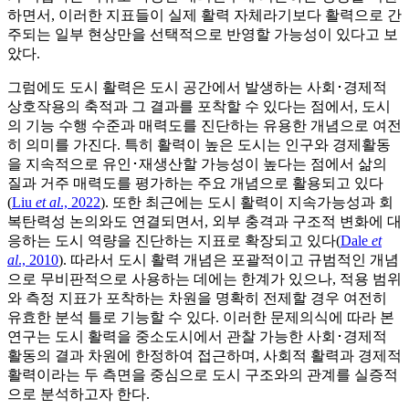
하면서, 이러한 지표들이 실제 활력 자체라기보다 활력으로 간
주되는 일부 현상만을 선택적으로 반영할 가능성이 있다고 보
았다.
그럼에도 도시 활력은 도시 공간에서 발생하는 사회･경제적
상호작용의 축적과 그 결과를 포착할 수 있다는 점에서, 도시
의 기능 수행 수준과 매력도를 진단하는 유용한 개념으로 여전
히 의미를 가진다. 특히 활력이 높은 도시는 인구와 경제활동
을 지속적으로 유인･재생산할 가능성이 높다는 점에서 삶의
질과 거주 매력도를 평가하는 주요 개념으로 활용되고 있다
(
Liu
et al
., 2022
). 또한 최근에는 도시 활력이 지속가능성과 회
복탄력성 논의와도 연결되면서, 외부 충격과 구조적 변화에 대
응하는 도시 역량을 진단하는 지표로 확장되고 있다(
Dale
et
al
., 2010
). 따라서 도시 활력 개념은 포괄적이고 규범적인 개념
으로 무비판적으로 사용하는 데에는 한계가 있으나, 적용 범위
와 측정 지표가 포착하는 차원을 명확히 전제할 경우 여전히
유효한 분석 틀로 기능할 수 있다. 이러한 문제의식에 따라 본
연구는 도시 활력을 중소도시에서 관찰 가능한 사회･경제적
활동의 결과 차원에 한정하여 접근하며, 사회적 활력과 경제적
활력이라는 두 측면을 중심으로 도시 구조와의 관계를 실증적
으로 분석하고자 한다.