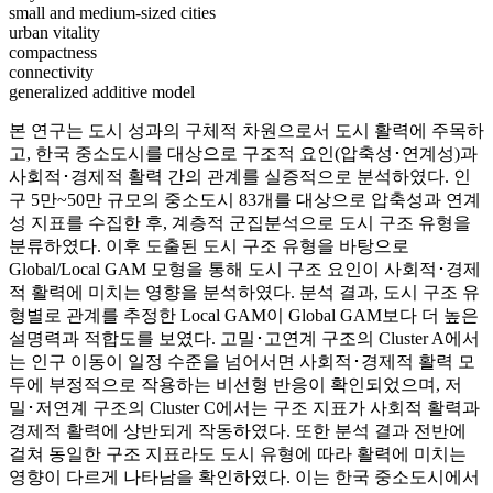
small and medium-sized cities
urban vitality
compactness
connectivity
generalized additive model
본 연구는 도시 성과의 구체적 차원으로서 도시 활력에 주목하
고, 한국 중소도시를 대상으로 구조적 요인(압축성･연계성)과
사회적･경제적 활력 간의 관계를 실증적으로 분석하였다. 인
구 5만~50만 규모의 중소도시 83개를 대상으로 압축성과 연계
성 지표를 수집한 후, 계층적 군집분석으로 도시 구조 유형을
분류하였다. 이후 도출된 도시 구조 유형을 바탕으로
Global/Local GAM 모형을 통해 도시 구조 요인이 사회적･경제
적 활력에 미치는 영향을 분석하였다. 분석 결과, 도시 구조 유
형별로 관계를 추정한 Local GAM이 Global GAM보다 더 높은
설명력과 적합도를 보였다. 고밀･고연계 구조의 Cluster A에서
는 인구 이동이 일정 수준을 넘어서면 사회적･경제적 활력 모
두에 부정적으로 작용하는 비선형 반응이 확인되었으며, 저
밀･저연계 구조의 Cluster C에서는 구조 지표가 사회적 활력과
경제적 활력에 상반되게 작동하였다. 또한 분석 결과 전반에
걸쳐 동일한 구조 지표라도 도시 유형에 따라 활력에 미치는
영향이 다르게 나타남을 확인하였다. 이는 한국 중소도시에서