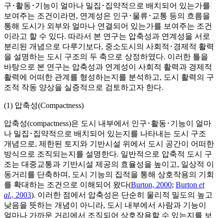
구･활동･기능이 얼마나 밀집･집약적으로 배치되어 있는가를
보여주는 조건이라면, 연계성은 인구･물류･교통 등의 흐름을
통해 도시가 외부와 얼마나 연결되어 있는가를 보여주는 조건
이라고 할 수 있다. 따라서 본 연구는 압축성과 연계성을 서로
분리된 개념으로 다루기보다, 중소도시의 사회적･경제적 활력
을 설명하는 도시 구조의 두 축으로 상정하였다. 이러한 틀을
바탕으로 본 연구는 압축성과 연계성이 사회적 활력과 경제적
활력에 어떠한 관계를 형성하는지를 분석하고, 도시 활력의 구
조적 작동 양상을 실증적으로 검토하고자 한다.
(1) 압축성(Compactness)
압축성(compactness)은 도시 내부에서 인구･활동･기능이 얼마
나 밀집･집약적으로 배치되어 있는지를 나타내는 도시 구조
개념으로, 제한된 토지와 기반시설 위에서 도시 공간이 어떠한
방식으로 조직되는지를 설명한다. 일반적으로 압축적 도시 구
조는 대중교통과 기반시설 제공의 효율성을 높이고, 일상적 이
동거리를 단축하며, 도시 기능의 집적을 통해 상호작용의 기회
를 확대하는 조건으로 이해되어 왔다(
Burton, 2000
;
Burton
et
al
., 2003
). 이러한 점에서 압축성은 단순히 물리적 밀도의 높고
낮음을 뜻하는 개념이 아니라, 도시 내부에서 사람과 기능이
얼마나 가까운 거리에서 조직되어 상호작용할 수 있는지를 보