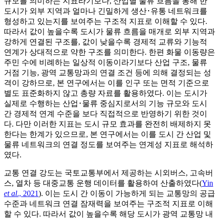
규모를 의미하는 지표라기보다, 산업별 물류 흐름을 통해 한
도시가 외부 지역과 얼마나 긴밀하게 생산･유통 네트워크를
형성하고 있는지를 보여주는 구조적 지표로 이해할 수 있다.
따라서 값이 높을수록 도시가 물류 흐름을 매개로 외부 지역과
강하게 연결된 구조를, 값이 낮을수록 경제적 교류와 기능적
연계가 상대적으로 약한 구조를 의미한다. 한편 화물 이동량은
주민 수에 비례하는 일상적 이동이라기보다 산업 구조, 물류
거점 기능, 광역 교통망과의 연결 조건 등에 의해 결정되는 성
격이 강하므로, 본 연구에서는 이를 인구 또는 면적 기준으로
별도 표준화하지 않고 총량 자료를 활용하였다. 이는 도시가
실제로 수행하는 산업･물류 중심지로서의 기능 규모와 도시
간 경제적 연계 수준을 보다 직접적으로 반영하기 위한 것이
다. 다만 이러한 지표는 도시 규모 효과를 완전히 배제하지 못
한다는 한계가 있으므로, 본 연구에서는 이를 도시 간 산업 및
물류 네트워크의 연결 정도를 보여주는 연계성 지표로 해석하
였다.
교통 연결 강도는 국토교통부에서 제공하는 시외버스, 고속버
스, 열차 등 대중교통 운행 데이터를 활용하여 산출하였다(
Yin
et al
., 2021
). 이는 도시 간 이동이 가능하게 되는 교통망의 공급
수준과 네트워크 연결 잠재력을 보여주는 구조적 지표로 이해
할 수 있다. 따라서 값이 높을수록 해당 도시가 광역 교통망 내