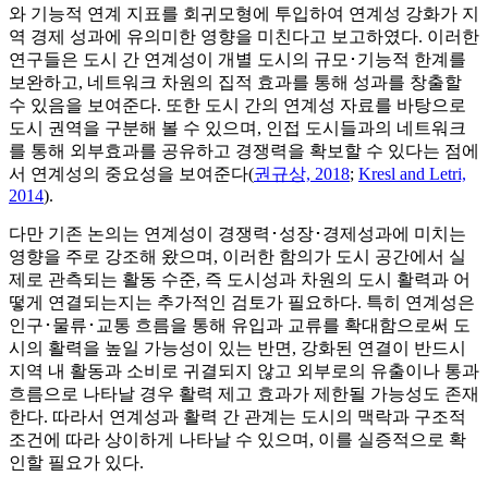
와 기능적 연계 지표를 회귀모형에 투입하여 연계성 강화가 지
역 경제 성과에 유의미한 영향을 미친다고 보고하였다. 이러한
연구들은 도시 간 연계성이 개별 도시의 규모･기능적 한계를
보완하고, 네트워크 차원의 집적 효과를 통해 성과를 창출할
수 있음을 보여준다. 또한 도시 간의 연계성 자료를 바탕으로
도시 권역을 구분해 볼 수 있으며, 인접 도시들과의 네트워크
를 통해 외부효과를 공유하고 경쟁력을 확보할 수 있다는 점에
서 연계성의 중요성을 보여준다(
권규상, 2018
;
Kresl and Letri,
2014
).
다만 기존 논의는 연계성이 경쟁력･성장･경제성과에 미치는
영향을 주로 강조해 왔으며, 이러한 함의가 도시 공간에서 실
제로 관측되는 활동 수준, 즉 도시성과 차원의 도시 활력과 어
떻게 연결되는지는 추가적인 검토가 필요하다. 특히 연계성은
인구･물류･교통 흐름을 통해 유입과 교류를 확대함으로써 도
시의 활력을 높일 가능성이 있는 반면, 강화된 연결이 반드시
지역 내 활동과 소비로 귀결되지 않고 외부로의 유출이나 통과
흐름으로 나타날 경우 활력 제고 효과가 제한될 가능성도 존재
한다. 따라서 연계성과 활력 간 관계는 도시의 맥락과 구조적
조건에 따라 상이하게 나타날 수 있으며, 이를 실증적으로 확
인할 필요가 있다.