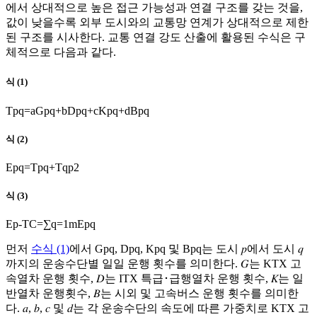
에서 상대적으로 높은 접근 가능성과 연결 구조를 갖는 것을,
값이 낮을수록 외부 도시와의 교통망 연계가 상대적으로 제한
된 구조를 시사한다. 교통 연결 강도 산출에 활용된 수식은 구
체적으로 다음과 같다.
식 (1)
T
p
q
=
a
G
p
q
+
b
D
p
q
+
c
K
p
q
+
d
B
p
q
식 (2)
E
p
q
=
T
p
q
+
T
q
p
2
식 (3)
E
p
-
T
C
=
∑
q
=
1
m
E
p
q
먼저
수식 (1)
에서
G
p
q
,
D
p
q
,
K
p
q
및
B
p
q
는 도시 𝑝에서 도시 𝑞
까지의 운송수단별 일일 운행 횟수를 의미한다. 𝐺는 KTX 고
속열차 운행 횟수, 𝐷는 ITX 특급･급행열차 운행 횟수, 𝐾는 일
반열차 운행횟수, 𝐵는 시외 및 고속버스 운행 횟수를 의미한
다. 𝑎, 𝑏, 𝑐 및 𝑑는 각 운송수단의 속도에 따른 가중치로 KTX 고