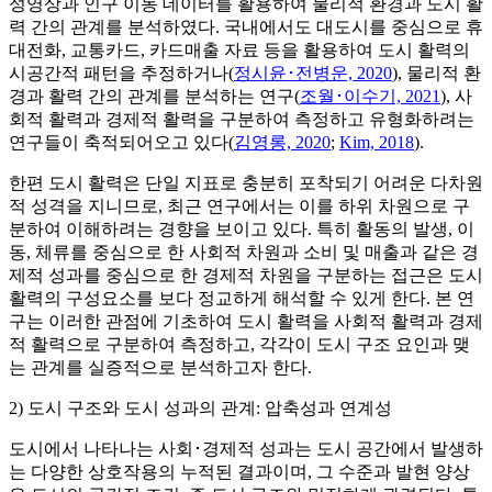
성영상과 인구 이동 데이터를 활용하여 물리적 환경과 도시 활
력 간의 관계를 분석하였다. 국내에서도 대도시를 중심으로 휴
대전화, 교통카드, 카드매출 자료 등을 활용하여 도시 활력의
시공간적 패턴을 추정하거나(
정시윤･전병운, 2020
), 물리적 환
경과 활력 간의 관계를 분석하는 연구(
조월･이수기, 2021
), 사
회적 활력과 경제적 활력을 구분하여 측정하고 유형화하려는
연구들이 축적되어오고 있다(
김영롱, 2020
;
Kim, 2018
).
한편 도시 활력은 단일 지표로 충분히 포착되기 어려운 다차원
적 성격을 지니므로, 최근 연구에서는 이를 하위 차원으로 구
분하여 이해하려는 경향을 보이고 있다. 특히 활동의 발생, 이
동, 체류를 중심으로 한 사회적 차원과 소비 및 매출과 같은 경
제적 성과를 중심으로 한 경제적 차원을 구분하는 접근은 도시
활력의 구성요소를 보다 정교하게 해석할 수 있게 한다. 본 연
구는 이러한 관점에 기초하여 도시 활력을 사회적 활력과 경제
적 활력으로 구분하여 측정하고, 각각이 도시 구조 요인과 맺
는 관계를 실증적으로 분석하고자 한다.
2) 도시 구조와 도시 성과의 관계: 압축성과 연계성
도시에서 나타나는 사회･경제적 성과는 도시 공간에서 발생하
는 다양한 상호작용의 누적된 결과이며, 그 수준과 발현 양상