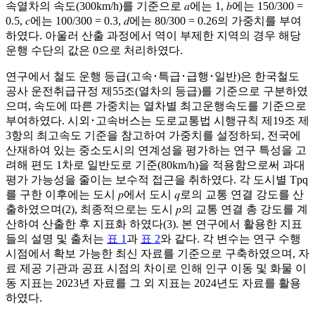
속열차의 속도(300km/h)를 기준으로 𝑎에는 1, 𝑏에는 150/300 =
0.5, 𝑐에는 100/300 = 0.3, 𝑑에는 80/300 = 0.26의 가중치를 부여
하였다. 아울러 산출 과정에서 역이 부제한 지역의 경우 해당
운행 수단의 값은 0으로 처리하였다.
연구에서 철도 운행 등급(고속･특급･급행･일반)은 한국철도
공사 운전취급규정 제55조(열차의 등급)를 기준으로 구분하였
으며, 속도에 따른 가중치는 열차별 최고운행속도를 기준으로
부여하였다. 시외･고속버스는 도로교통법 시행규칙 제19조 제
3항의 최고속도 기준을 참고하여 가중치를 설정하되, 전국에
산재하여 있는 중소도시의 연계성을 평가하는 연구 특성을 고
려해 편도 1차로 일반도로 기준(80km/h)을 적용함으로써 과대
평가 가능성을 줄이는 보수적 접근을 취하였다. 각 도시별
T
p
q
를 구한 이후에는 도시 𝑝에서 도시 𝑞로의 교통 연결 강도를 산
출하였으며(2), 최종적으로는 도시 𝑝의 교통 연결 총 강도를 계
산하여 산출한 후 지표화 하였다(3). 본 연구에서 활용한 지표
들의 설명 및 출처는
표 1
과
표 2
와 같다. 각 변수는 연구 수행
시점에서 확보 가능한 최신 자료를 기준으로 구축하였으며, 자
료 제공 기관과 공표 시점의 차이로 인해 인구 이동 및 화물 이
동 지표는 2023년 자료를 그 외 지표는 2024년도 자료를 활용
하였다.