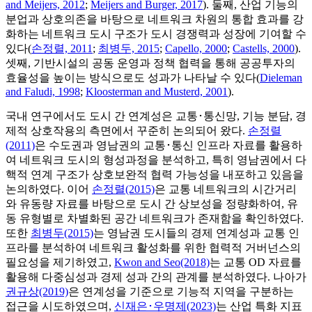
and Meijers, 2012
;
Meijers and Burger, 2017
). 둘째, 산업 기능의
분업과 상호의존을 바탕으로 네트워크 차원의 통합 효과를 강
화하는 네트워크 도시 구조가 도시 경쟁력과 성장에 기여할 수
있다(
손정렬, 2011
;
최병두, 2015
;
Capello, 2000
;
Castells, 2000
).
셋째, 기반시설의 공동 운영과 정책 협력을 통해 공공투자의
효율성을 높이는 방식으로도 성과가 나타날 수 있다(
Dieleman
and Faludi, 1998
;
Kloosterman and Musterd, 2001
).
국내 연구에서도 도시 간 연계성은 교통･통신망, 기능 분담, 경
제적 상호작용의 측면에서 꾸준히 논의되어 왔다.
손정렬
(2011)
은 수도권과 영남권의 교통･통신 인프라 자료를 활용하
여 네트워크 도시의 형성과정을 분석하고, 특히 영남권에서 다
핵적 연계 구조가 상호보완적 협력 가능성을 내포하고 있음을
논의하였다. 이어
손정렬(2015)
은 교통 네트워크의 시간거리
와 유동량 자료를 바탕으로 도시 간 상보성을 정량화하여, 유
동 유형별로 차별화된 공간 네트워크가 존재함을 확인하였다.
또한
최병두(2015)
는 영남권 도시들의 경제 연계성과 교통 인
프라를 분석하여 네트워크 활성화를 위한 협력적 거버넌스의
필요성을 제기하였고,
Kwon and Seo(2018)
는 교통 OD 자료를
활용해 다중심성과 경제 성과 간의 관계를 분석하였다. 나아가
권규상(2019)
은 연계성을 기준으로 기능적 지역을 구분하는
접근을 시도하였으며,
신재은･우명제(2023)
는 산업 특화 지표