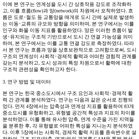
이에 본 연구는 연계성을 도시 간 상호작용 강도로 조작화하
고, 이를 흐름(flow)과 망(network)의 차원에서 포착하였다. 흐
름은 도로･철도 등 교통망을 매개로 도시 간에 실제로 발생하
는 이동･교류의 규모와 방향을 의미하며, 본 연구에서는 이를
인구와 화물 이동 지표를 활용하였다. 망은 이러한 흐름이 발
생･유지되는 구조적 기반으로서 도시 간 연결 가능성을 의미
하며, 본 연구에서는 이를 교통 연결 강도로 측정하였다. 따라
서 본 연구는 흐름과 망을 상호보완적으로 고려함으로써, 도시
구조의 연계성이 사회적･경제적 활력과 어떠한 경험적 관계를
갖는지 분석하고, 도시 성과의 특정 차원으로서 활력에 대한
구조적 관련성을 확인하고자 한다.
3. 연구 방법 및 데이터
본 연구는 한국 중소도시에서 구조 요인과 사회적･경제적 활
력 간 관계를 분석하였다. 연구는 다음과 같은 순서로 진행되
었다. 먼저 4장에서는 압축성과 연계성 지표를 활용하여 83개
중소도시를 유형화하고, 유형별 공간적 특성과 지표의 차이를
분석하였다. 이를 통해 유사한 압축, 연계 수준을 가진 지역들
을 분류한 후, 각 유형별로 어떠한 특성을 지니는지 분석하였
다. 이후 5장에서는 사회적, 경제적 활력 지표를 종속변수로 설
정하여, 구조 지표(압축, 연계)와의 관계를 GAM을 통해 분석