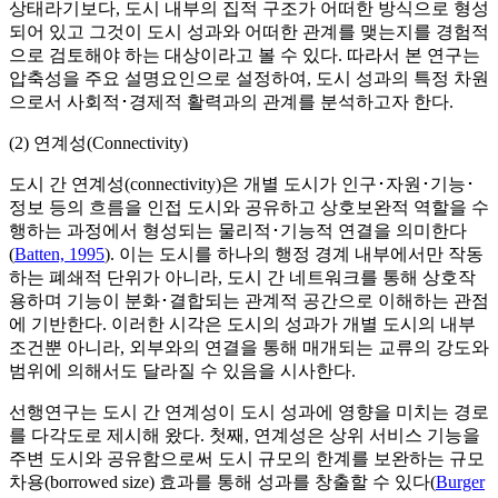
상태라기보다, 도시 내부의 집적 구조가 어떠한 방식으로 형성
되어 있고 그것이 도시 성과와 어떠한 관계를 맺는지를 경험적
으로 검토해야 하는 대상이라고 볼 수 있다. 따라서 본 연구는
압축성을 주요 설명요인으로 설정하여, 도시 성과의 특정 차원
으로서 사회적･경제적 활력과의 관계를 분석하고자 한다.
(2) 연계성(Connectivity)
도시 간 연계성(connectivity)은 개별 도시가 인구･자원･기능･
정보 등의 흐름을 인접 도시와 공유하고 상호보완적 역할을 수
행하는 과정에서 형성되는 물리적･기능적 연결을 의미한다
(
Batten, 1995
). 이는 도시를 하나의 행정 경계 내부에서만 작동
하는 폐쇄적 단위가 아니라, 도시 간 네트워크를 통해 상호작
용하며 기능이 분화･결합되는 관계적 공간으로 이해하는 관점
에 기반한다. 이러한 시각은 도시의 성과가 개별 도시의 내부
조건뿐 아니라, 외부와의 연결을 통해 매개되는 교류의 강도와
범위에 의해서도 달라질 수 있음을 시사한다.
선행연구는 도시 간 연계성이 도시 성과에 영향을 미치는 경로
를 다각도로 제시해 왔다. 첫째, 연계성은 상위 서비스 기능을
주변 도시와 공유함으로써 도시 규모의 한계를 보완하는 규모
차용(borrowed size) 효과를 통해 성과를 창출할 수 있다(
Burger