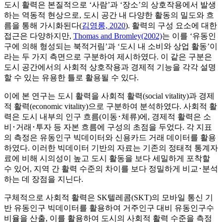
도시 활력은 본질적으로 ‘사람’과 ‘장소’의 상호작용에서 발생
하는 역동적 현상으로, 도시 공간 내 다양한 활동의 밀도와 흐
름을 통해 가시화된다(
김영롱, 2020
). 활력의 구성 요소에 대한
접근은 다양하지만,
Thomas and Bromley(2002)
는 이를 ‘유동인
구에 의해 형성되는 북적거림’과 ‘도시 내 소비와 상업 활동’이
라는 두 가지 측면으로 구분하여 제시하였다. 이 같은 구분은
도시 공간에서의 사회적 상호작용과 경제적 기능을 각각 설명
할 수 있는 유용한 틀로 활용될 수 있다.
이에 본 연구는 도시 활력을 사회적 활력(social vitality)과 경제
적 활력(economic vitality)으로 구분하여 분석하였다. 사회적 활
력은 도시 내부의 인구 흐름(이동･체류)에, 경제적 활력은 소
비･거래･투자 등 자본 흐름에 구성의 초점을 두었다. 각 지표
의 측정은 유동인구 빅데이터와 신용카드 거래 데이터를 활용
하였다. 이러한 빅데이터 기반의 자료는 기존의 정태적 통계자
료에 비해 시의성이 높고 도시 활동을 보다 세밀하게 포착할
수 있어, 지역 간 활력 수준의 차이를 보다 정밀하게 비교･분석
하는 데 장점을 지닌다.
구체적으로 사회적 활력은 SK텔레콤(SKT)의 모바일 통신 기
반 유동인구 빅데이터를 활용하여 거주인구 대비 유동인구수
비율을 산출, 이를 활용하여 도시의 사회적 활력 수준을 측정