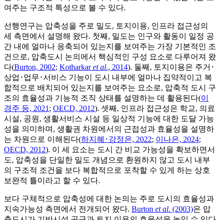
여주는 구조적 특성으로 볼 수 있다.
선행연구는 압축성을 주로 밀도, 토지이용, 인프라 접근성의
세 측면에서 설명해 왔다. 첫째, 밀도는 인구와 활동이 일정 공
간 내에 얼마나 응축되어 있는지를 보여주는 가장 기본적인 조
건으로, 압축도시 논의에서 핵심적인 구성 요소로 다루어져 왔
다(
Burton, 2002
;
Kotharkar
et al
., 2014
). 둘째, 토지이용은 주거･
상업･업무･서비스 기능이 도시 내부에 얼마나 집약적이고 복
합적으로 배치되어 있는지를 보여주는 요소로, 압축적 도시 구
조의 효율성과 기능적 조직 상태를 설명하는 데 활용된다(
이
경주 등, 2021
;
OECD, 2012
). 셋째, 인프라 접근성은 학교, 의료
시설, 공원, 생활서비스 시설 등 일상적 기능에 대한 도달 가능
성을 의미하며, 생활권 차원에서의 근접성과 효율성을 설명하
는 차원으로 이해된다(
하지혜･강정은, 2022
;
이나은, 2024
;
OECD, 2012
). 이 세 요소는 도시 간 비교 가능성을 확보하면서
도, 압축성을 단일한 밀도 개념으로 환원하지 않고 도시 내부
의 구조적 조건을 보다 복합적으로 포착할 수 있게 하는 상호
보완적 틀이라고 할 수 있다.
보다 구체적으로 압축성에 대한 논의는 주로 도시의 효율성과
지속가능성 측면에서 전개되어 왔다.
Burton
et al
. (2003)
은 압
축도시가 기반시설 공급과 토지 이용의 효율성을 높일 수 있다