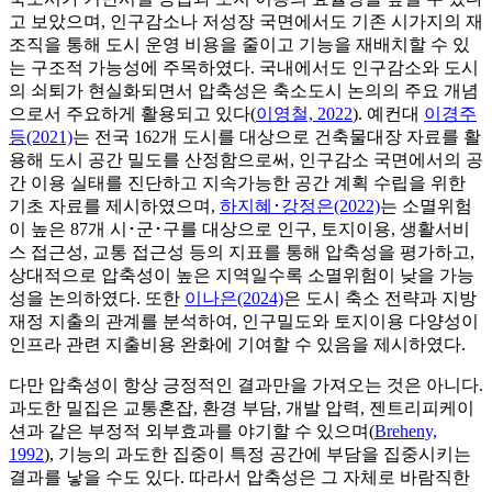
고 보았으며, 인구감소나 저성장 국면에서도 기존 시가지의 재
조직을 통해 도시 운영 비용을 줄이고 기능을 재배치할 수 있
는 구조적 가능성에 주목하였다. 국내에서도 인구감소와 도시
의 쇠퇴가 현실화되면서 압축성은 축소도시 논의의 주요 개념
으로서 주요하게 활용되고 있다(
이영철, 2022
). 예컨대
이경주
등(2021)
는 전국 162개 도시를 대상으로 건축물대장 자료를 활
용해 도시 공간 밀도를 산정함으로써, 인구감소 국면에서의 공
간 이용 실태를 진단하고 지속가능한 공간 계획 수립을 위한
기초 자료를 제시하였으며,
하지혜･강정은(2022)
는 소멸위험
이 높은 87개 시･군･구를 대상으로 인구, 토지이용, 생활서비
스 접근성, 교통 접근성 등의 지표를 통해 압축성을 평가하고,
상대적으로 압축성이 높은 지역일수록 소멸위험이 낮을 가능
성을 논의하였다. 또한
이나은(2024)
은 도시 축소 전략과 지방
재정 지출의 관계를 분석하여, 인구밀도와 토지이용 다양성이
인프라 관련 지출비용 완화에 기여할 수 있음을 제시하였다.
다만 압축성이 항상 긍정적인 결과만을 가져오는 것은 아니다.
과도한 밀집은 교통혼잡, 환경 부담, 개발 압력, 젠트리피케이
션과 같은 부정적 외부효과를 야기할 수 있으며(
Breheny,
1992
), 기능의 과도한 집중이 특정 공간에 부담을 집중시키는
결과를 낳을 수도 있다. 따라서 압축성은 그 자체로 바람직한