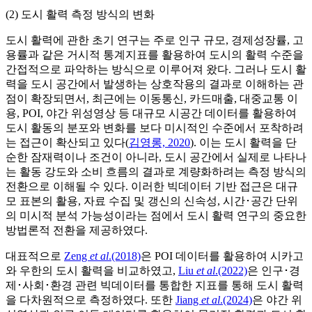
(2) 도시 활력 측정 방식의 변화
도시 활력에 관한 초기 연구는 주로 인구 규모, 경제성장률, 고
용률과 같은 거시적 통계지표를 활용하여 도시의 활력 수준을
간접적으로 파악하는 방식으로 이루어져 왔다. 그러나 도시 활
력을 도시 공간에서 발생하는 상호작용의 결과로 이해하는 관
점이 확장되면서, 최근에는 이동통신, 카드매출, 대중교통 이
용, POI, 야간 위성영상 등 대규모 시공간 데이터를 활용하여
도시 활동의 분포와 변화를 보다 미시적인 수준에서 포착하려
는 접근이 확산되고 있다(
김영롱, 2020
). 이는 도시 활력을 단
순한 잠재력이나 조건이 아니라, 도시 공간에서 실제로 나타나
는 활동 강도와 소비 흐름의 결과로 계량화하려는 측정 방식의
전환으로 이해될 수 있다. 이러한 빅데이터 기반 접근은 대규
모 표본의 활용, 자료 수집 및 갱신의 신속성, 시간･공간 단위
의 미시적 분석 가능성이라는 점에서 도시 활력 연구의 중요한
방법론적 전환을 제공하였다.
대표적으로
Zeng
et al
.(2018)
은 POI 데이터를 활용하여 시카고
와 우한의 도시 활력을 비교하였고,
Liu
et al
.(2022)
은 인구･경
제･사회･환경 관련 빅데이터를 통합한 지표를 통해 도시 활력
을 다차원적으로 측정하였다. 또한
Jiang
et al
.(2024)
은 야간 위