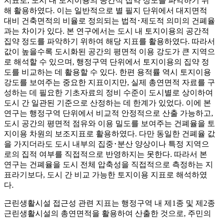
지표로, 도시 내 토지이용의 공간적 집약 정도를 파악하기 위
해 활용하였다. 이는 일반적으로 별 필지 단위에서 대지면적
대비 건축면적의 비율로 정의되는 법적･제도적 의미의 건폐율
과는 차이가 있다. 본 연구에서는 도시 내 토지이용의 공간적
집약 정도를 파악하기 위하여 해당 지표를 활용하였다. 따라서
값이 높을수록 도시화된 공간의 평면적 이용 강도가 큰 지역으
로 해석할 수 있으며, 행정구역 단위에서 토지이용의 집약 정
도를 비교하는 데 활용할 수 있다. 한편 용적률 역시 토지이용
강도를 보여주는 중요한 지표이지만, 실제 총연면적 자료를 구
성하는 데 필요한 기초자료의 정비 수준이 도시별로 상이하여
도시 간 일관된 기준으로 산정하는 데 한계가 있었다. 이에 본
연구는 행정구역 단위에서 비교적 안정적으로 산출 가능하고,
도시 공간의 평면적 점유와 이용 밀도를 보여주는 건폐율을 토
지이용 차원의 보조지표로 활용하였다. 다만 동일한 건폐율 값
을 가지더라도 도시 내부의 집중･분산 양상이나 특정 지역으
로의 집적 여부를 직접적으로 반영하지는 못한다. 따라서 본
연구는 건폐율을 도시 전체 압축성을 직접적으로 측정하는 지
표라기보다, 도시 간 비교 가능한 토지이용 지표로 해석하였
다.
근린생활시설 접근성 관련 지표는 행정구역 내 제1종 및 제2종
근린생활시설의 총연면적을 활용하여 산출한 것으로, 주민의