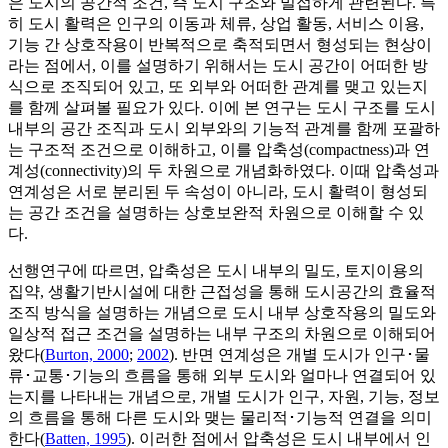
은 도시의 공간적 조건, 즉 도시 구조와 밀접하게 관련된다. 특
히 도시 활력은 인구의 이동과 체류, 상업 활동, 서비스 이용,
기능 간 상호작용이 반복적으로 축적되면서 형성되는 현상이
라는 점에서, 이를 설명하기 위해서는 도시 공간이 어떠한 방
식으로 조직되어 있고, 또 외부와 어떠한 관계를 맺고 있는지
를 함께 살펴볼 필요가 있다. 이에 본 연구는 도시 구조를 도시
내부의 공간 조직과 도시 외부와의 기능적 관계를 함께 포괄하
는 구조적 조건으로 이해하고, 이를 압축성(compactness)과 연
계성(connectivity)의 두 차원으로 개념화하였다. 이때 압축성과
연계성은 서로 분리된 두 속성이 아니라, 도시 활력이 형성되
는 공간 조건을 설명하는 상호보완적 차원으로 이해할 수 있
다.
선행연구에 따르면, 압축성은 도시 내부의 밀도, 토지이용의
집약, 생활기반시설에 대한 근접성을 통해 도시공간의 효율적
조직 방식을 설명하는 개념으로 도시 내부 상호작용의 밀도와
일상적 접근 조건을 설명하는 내부 구조의 차원으로 이해되어
왔다(
Burton, 2000
;
2002
). 반면 연계성은 개별 도시가 인구･물
류･교통･기능의 흐름을 통해 외부 도시와 얼마나 연결되어 있
는지를 나타내는 개념으로, 개별 도시가 인구, 자원, 기능, 정보
의 흐름을 통해 다른 도시와 맺는 물리적･기능적 연결을 의미
한다(
Batten, 1995
). 이러한 점에서 압축성은 도시 내부에서 인